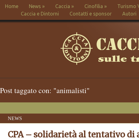
Home
News
»
Caccia
»
Cinofilia
»
Turismo 
Caccia e Dintorni
Contatti e sponsor
Autori
Post taggato con: "animalisti"
NEWS
CPA – solidarietà al tentativo di