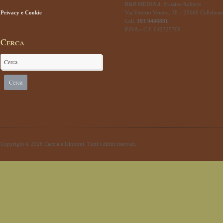
R&B MEDIA di Frassine Roberto
Privacy e Cookie
Via Vittorio Veneto, 38 – 25060 Collebeat
Cell.
393 9408881
P.IVA e C.F. 042325709
Cerca
Copyright © 2026 Caccia e Dintorni. Tutti i diritti riservati.