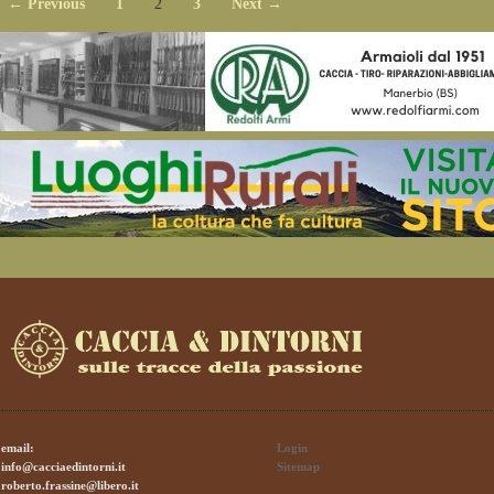
← Previous
1
2
3
Next →
email:
Login
info@cacciaedintorni.it
Sitemap
roberto.frassine@libero.it