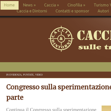
Home
News
»
Caccia
»
Cinofilia
»
Turismo 
Caccia e Dintorni
Contatti e sponsor
Autori
IN EVIDENZA
,
PUNTATE
,
VIDEO
Congresso sulla sperimentazione
parte
Continua il Congresso sulla sperimentazione