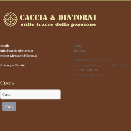
email:
Login
info@cacciaedintorni.it
Sitemap
roberto.frassine@libero.it
R&B MEDIA di Frassine Roberto
Privacy e Cookie
Via Vittorio Veneto, 38 – 25060 Collebeat
Cell.
393 9408881
P.IVA e C.F. 042325709
Cerca