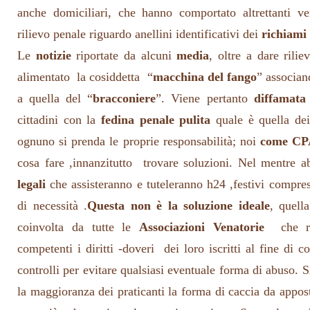
anche domiciliari, che hanno comportato altrettanti ve
rilievo penale riguardo anellini identificativi dei
richiami 
Le
notizie
riportate da alcuni
media
, oltre a dare rili
alimentato la cosiddetta “
macchina del fango
” associan
a quella del “
bracconiere
”. Viene pertanto
diffamata
cittadini con la
fedina penale pulita
quale è quella de
ognuno si prenda le proprie responsabilità; noi
come C
cosa fare ,innanzitutto trovare soluzioni. Nel mentre
legali
che assisteranno e tuteleranno h24 ,festivi compresi,
di necessità .
Questa non è la soluzione ideale
, quell
coinvolta da tutte le
Associazioni Venatorie
che rap
competenti i diritti -doveri dei loro iscritti al fine di c
controlli per evitare qualsiasi eventuale forma di abuso. 
la maggioranza dei praticanti la forma di caccia da appo