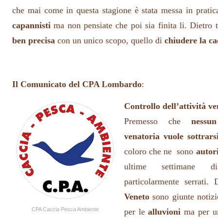
che mai come in questa stagione è stata messa in pratic
capannisti
ma non pensiate che poi sia finita li. Dietro 
ben precisa
con un unico scopo, quello di
chiudere la ca
Il Comunicato del CPA Lombardo
:
Controllo dell’attività v
Premesso che
nessun
venatoria vuole sottrarsi
coloro che ne sono
autori
ultime settimane di
particolarmente serrati.
Veneto
sono giunte notizi
CPA Caccia Pesca Ambiente
per le
alluvioni
ma per un