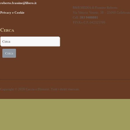
roberto.frassine@libero.it
R&B MEDIA di Frassine Roberto
Privacy e Cookie
Via Vittorio Veneto, 38 – 25060 Collebeat
Cell.
393 9408881
P.IVA e C.F. 042325709
Cerca
Copyright © 2026 Caccia e Dintorni. Tutti i diritti riservati.