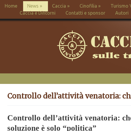
Home
News
»
Caccia
»
Cinofilia
»
Turismo 
Caccia e Dintorni
Contatti e sponsor
Autori
Controllo dell’attività venatoria: ch
Controllo dell’attività venatoria: c
soluzione è solo “politica”