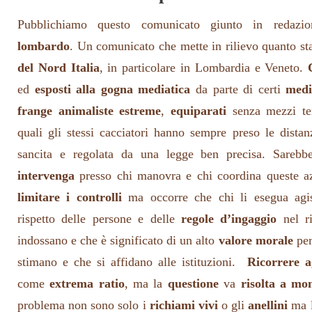
Pubblichiamo questo comunicato giunto in redazion
lombardo
. Un comunicato che mette in rilievo quanto s
del Nord Italia
, in particolare in Lombardia e Veneto.
ed
esposti alla gogna mediatica
da parte di certi
medi
frange animaliste estreme
,
equiparati
senza mezzi te
quali gli stessi cacciatori hanno sempre preso le distan
sancita e regolata da una legge ben precisa. Sare
intervenga
presso chi manovra e chi coordina queste a
limitare i controlli
ma occorre che chi li esegua agi
rispetto delle persone e delle
regole d’ingaggio
nel r
indossano e che è significato di un alto
valore morale
per
stimano e che si affidano alle istituzioni.
Ricorrere a
come
extrema ratio
, ma la
questione
va
risolta a mo
problema non sono solo i
richiami vivi
o gli
anellini
ma l